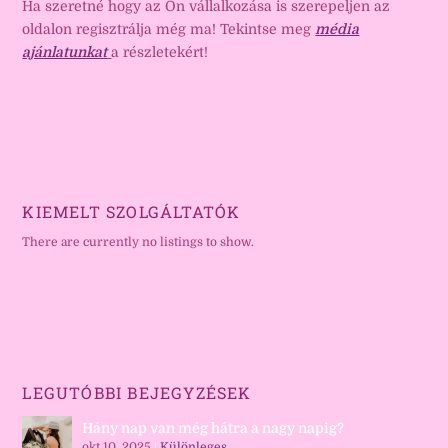
Ha szeretné hogy az Ön vállalkozása is szerepeljen az
oldalon regisztrálja még ma! Tekintse meg
média
ajánlatunkat
a részletekért!
KIEMELT SZOLGÁLTATÓK
There are currently no listings to show.
LEGUTÓBBI BEJEGYZÉSEK
Hány nap van még hátra a nagy napig?
okt 10, 2025
|
Különleges