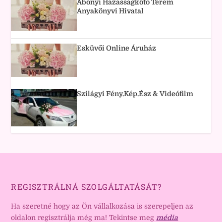
Abonyi Házasságkötő Terem
Anyakönyvi Hivatal
Esküvői Online Áruház
Szilágyi Fény.Kép.Ész & Videófilm
REGISZTRÁLNÁ SZOLGÁLTATÁSÁT?
Ha szeretné hogy az Ön vállalkozása is szerepeljen az
oldalon regisztrálja még ma! Tekintse meg
média