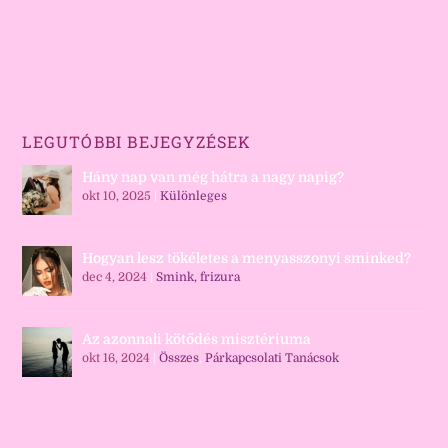
LEGUTÓBBI BEJEGYZÉSEK
Hány nap van még hátra a nagy napig?
okt 10, 2025
|
Különleges
Hogyan lesz tökéletes a menyasszonyi sminked?
dec 4, 2024
|
Smink, frizura
Az azonnali kötődés misztériuma
okt 16, 2024
|
Összes
,
Párkapcsolati Tanácsok