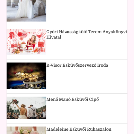
Győri Házasságkötő Terem Anyakönyvi
Hivatal
R-Visor Esküvőszervező Iroda
Menő Manó Esküvői Cipő
Madeleine Esküvői Ruhaszalon