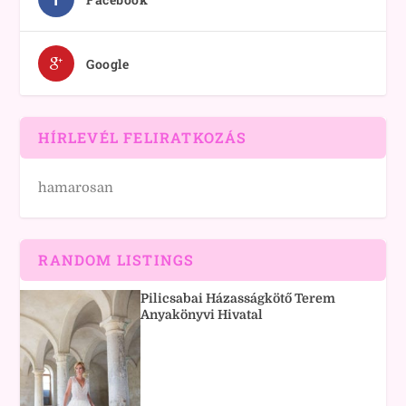
Google
HÍRLEVÉL FELIRATKOZÁS
hamarosan
RANDOM LISTINGS
Pilicsabai Házasságkötő Terem
Anyakönyvi Hivatal