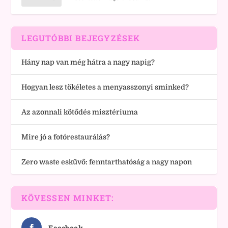
LEGUTÓBBI BEJEGYZÉSEK
Hány nap van még hátra a nagy napig?
Hogyan lesz tökéletes a menyasszonyi sminked?
Az azonnali kötődés misztériuma
Mire jó a fotórestaurálás?
Zero waste esküvő: fenntarthatóság a nagy napon
KÖVESSEN MINKET:
Facebook