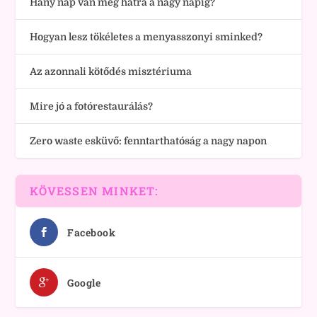
Hány nap van még hátra a nagy napig?
Hogyan lesz tökéletes a menyasszonyi sminked?
Az azonnali kötődés misztériuma
Mire jó a fotórestaurálás?
Zero waste esküvő: fenntarthatóság a nagy napon
KÖVESSEN MINKET:
Facebook
Google