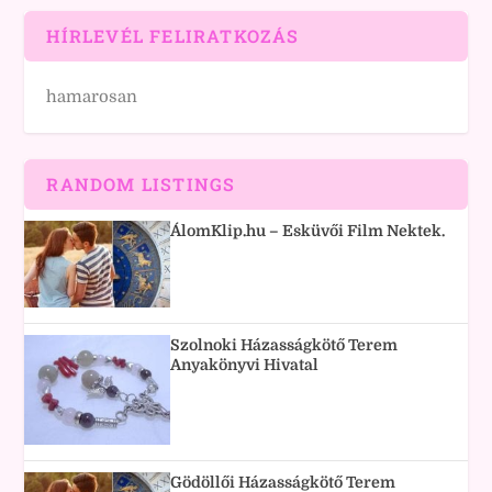
HÍRLEVÉL FELIRATKOZÁS
hamarosan
RANDOM LISTINGS
ÁlomKlip.hu – Esküvői Film Nektek.
Szolnoki Házasságkötő Terem
Anyakönyvi Hivatal
Gödöllői Házasságkötő Terem