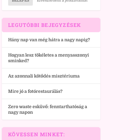
BELÉPÉS
Elvesztettem a jelszavamat
LEGUTÓBBI BEJEGYZÉSEK
Hány nap van még hátra a nagy napig?
Hogyan lesz tökéletes a menyasszonyi
sminked?
Az azonnali kötődés misztériuma
Mire jó a fotórestaurálás?
Zero waste esküvő: fenntarthatóság a
nagy napon
KÖVESSEN MINKET: