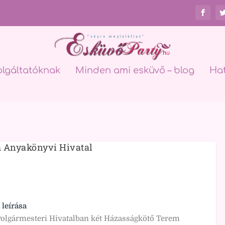
olgáltatóknak
Minden ami esküvő – blog
Ha
m Anyakönyvi Hivatal
 leírása
Polgármesteri Hivatalban két Házasságkötő Terem