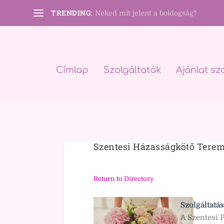
TRENDING:
Neked mit jelent a boldogság?
Címlap
Szolgáltatók
Ajánlat sz
Szentesi Házasságkötő Tere
Return to Directory
Szolgáltatás
A Szentesi 