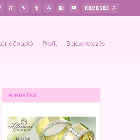
táridőnapló
Profil
Bejelentkezés
HIRDETÉS