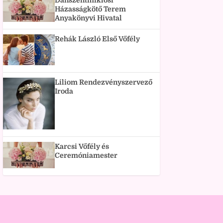
Dánszentmiklósi
Házasságkötő Terem
Anyakönyvi Hivatal
Rehák László Első Vőfély
Liliom Rendezvényszervező
Iroda
Karcsi Vőfély és
Ceremóniamester