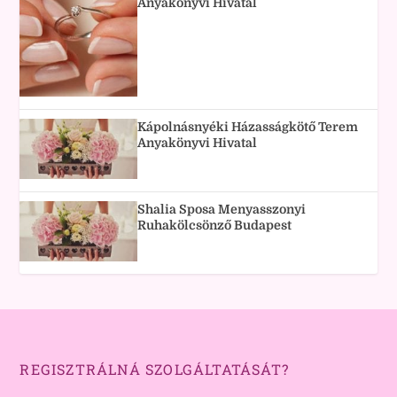
Anyakönyvi Hivatal
Kápolnásnyéki Házasságkötő Terem
Anyakönyvi Hivatal
Shalia Sposa Menyasszonyi
Ruhakölcsönző Budapest
REGISZTRÁLNÁ SZOLGÁLTATÁSÁT?