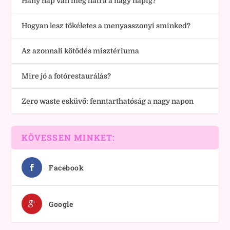
Hány nap van még hátra a nagy napig?
Hogyan lesz tökéletes a menyasszonyi sminked?
Az azonnali kötődés misztériuma
Mire jó a fotórestaurálás?
Zero waste esküvő: fenntarthatóság a nagy napon
KÖVESSEN MINKET:
Facebook
Google