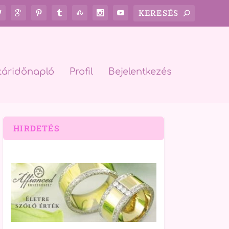
táridőnapló
Profil
Bejelentkezés
HIRDETÉS