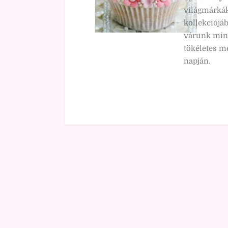
világmárkák
kollekciójá
várunk min
tökéletes m
napján.