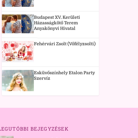
Budapest XV. Kerületi
Házasságkötő Terem
Anyakönyvi Hivatal
Fehérvári Zsolt (Vőfélyzsolti)
Esküvőszínhely Etalon Party
Szervíz
LEGUTÓBBI BEJEGYZÉSEK