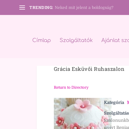
TRENDING:
Neked mit jelent a boldogság?
Címlap
Szolgáltatók
Ajánlat sz
Grácia Esküvői Ruhaszalon
Return to Directory
Kategória
Szolgáltatás
Szalonunkba
nyert Benja