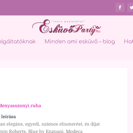
olgáltatóknak
Minden ami esküvő – blog
Ha
Menyasszonyi ruha
 leírása
n elegáns, egyedi, számos elismerést, és díjat
min Roberts, Blue by Enzoani, Modeca