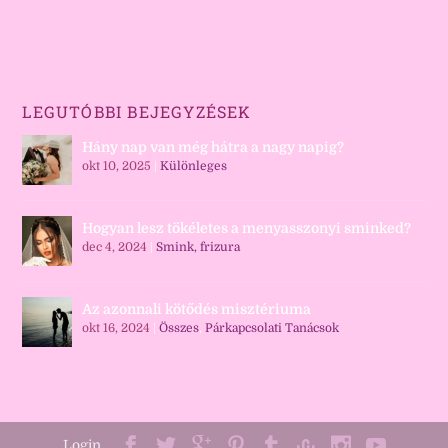
LEGUTÓBBI BEJEGYZÉSEK
Hány nap van még hátra a nagy napig?
okt 10, 2025
|
Különleges
Hogyan lesz tökéletes a menyasszonyi sminked?
dec 4, 2024
|
Smink, frizura
Az azonnali kötődés misztériuma
okt 16, 2024
|
Összes
,
Párkapcsolati Tanácsok
Login