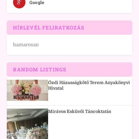
Google
HÍRLEVÉL FELIRATKOZÁS
hamarosan
RANDOM LISTINGS
Ózdi Házasságkötő Terem Anyakönyvi
Hivatal
Mirávos Esküvői Táncoktatás