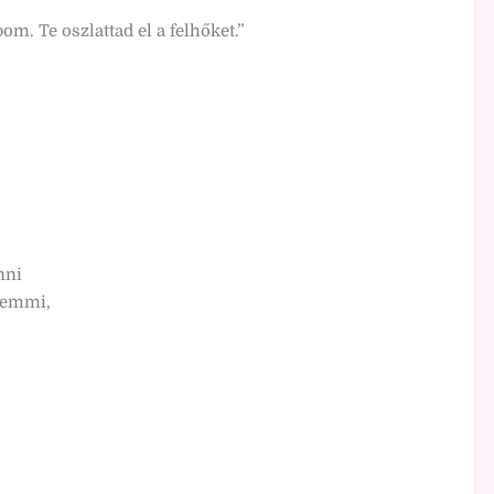
m. Te oszlattad el a felhőket.”
nni
semmi,