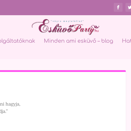
olgáltatóknak
Minden ami esküvő – blog
Ha
ni hagyja,
ja.”