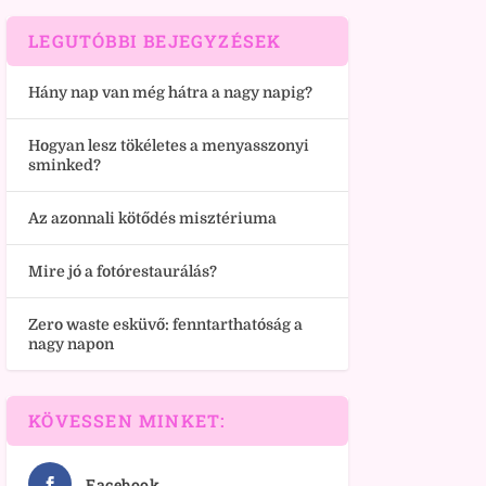
LEGUTÓBBI BEJEGYZÉSEK
Hány nap van még hátra a nagy napig?
Hogyan lesz tökéletes a menyasszonyi
sminked?
Az azonnali kötődés misztériuma
Mire jó a fotórestaurálás?
Zero waste esküvő: fenntarthatóság a
nagy napon
KÖVESSEN MINKET:
Facebook