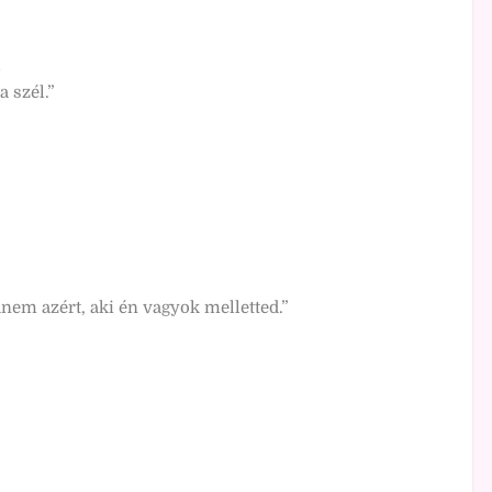
l
 szél.”
anem azért, aki én vagyok melletted.”