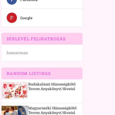
Google
HÍRLEVÉL FELIRATKOZÁS
hamarosan
RANDOM LISTINGS
Budakalászi Házasságkötő
Terem Anyakönyvi Hivatal
Magyarszéki Házasságkötő
Terem Anyakönyvi Hivatal