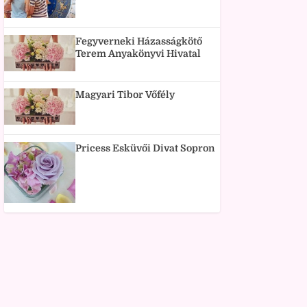
Fegyverneki Házasságkötő
Terem Anyakönyvi Hivatal
Magyari Tibor Vőfély
Pricess Esküvői Divat Sopron