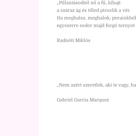
„Pillantásodtól nő a fű, kihajt
a száraz ág és tőled piroslik a vér.
Ha meghalsz, meghalok; porainkbó
egyszerre sodor majd forgó tornyot a
Radnóti Miklós
„Nem azért szeretlek, aki te vagy, h
Gabriel Garcia Marquez