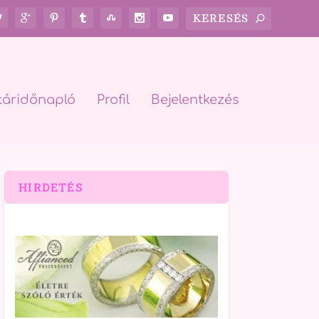
táridőnapló
Profil
Bejelentkezés
HIRDETÉS