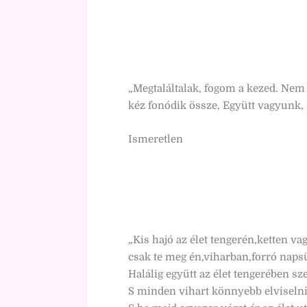
„Megtaláltalak, fogom a kezed. Nem
kéz fonódik össze, Együtt vagyunk,
Ismeretlen
„Kis hajó az élet tengerén,ketten va
csak te meg én,viharban,forró naps
Halálig együtt az élet tengerében sz
S minden vihart könnyebb elviselni