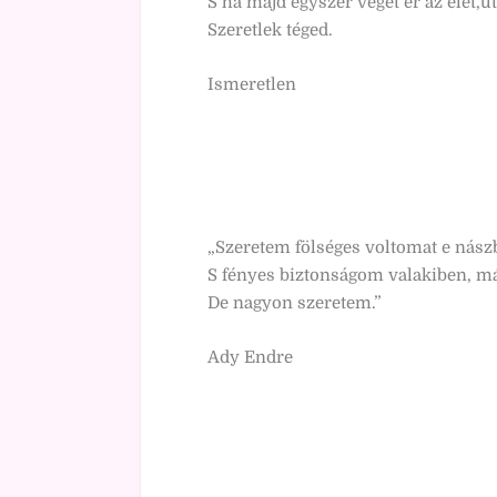
S ha majd egyszer véget ér az élet,
Szeretlek téged.
Ismeretlen
„Szeretem fölséges voltomat e nász
S fényes biztonságom valakiben, m
De nagyon szeretem.”
Ady Endre