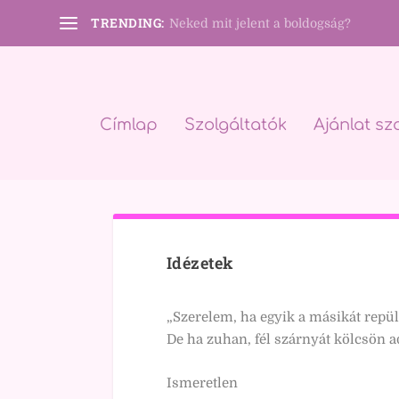
TRENDING:
Neked mit jelent a boldogság?
Címlap
Szolgáltatók
Ajánlat sz
Idézetek
„Szerelem, ha egyik a másikát repül
De ha zuhan, fél szárnyát kölcsön ad
Ismeretlen