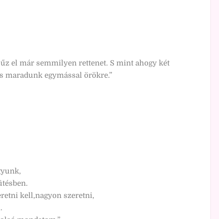
 űz el már semmilyen rettenet. S mint ahogy két
 s maradunk egymással örökre.”
gyunk,
ütésben.
eretni kell,nagyon szeretni,
.