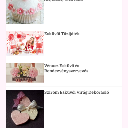
Esküvői Tűzijáték
Vénusz Esküvő és
Rendezvényszervezés
Szirom Esküvői Virág Dekoráció