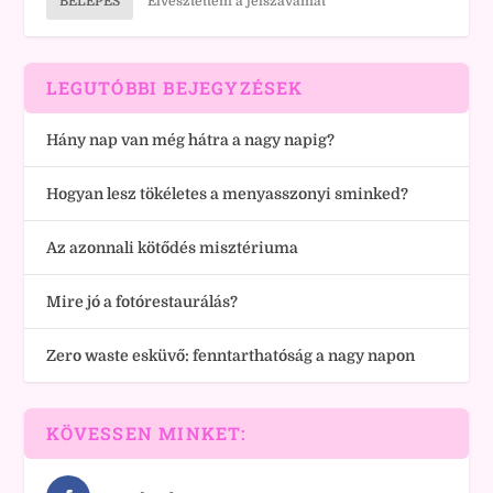
BELÉPÉS
Elvesztettem a jelszavamat
LEGUTÓBBI BEJEGYZÉSEK
Hány nap van még hátra a nagy napig?
Hogyan lesz tökéletes a menyasszonyi sminked?
Az azonnali kötődés misztériuma
Mire jó a fotórestaurálás?
Zero waste esküvő: fenntarthatóság a nagy napon
KÖVESSEN MINKET: