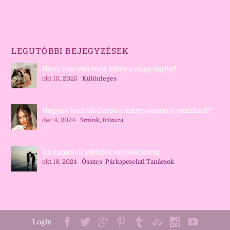
LEGUTÓBBI BEJEGYZÉSEK
Hány nap van még hátra a nagy napig?
okt 10, 2025
|
Különleges
Hogyan lesz tökéletes a menyasszonyi sminked?
dec 4, 2024
|
Smink, frizura
Az azonnali kötődés misztériuma
okt 16, 2024
|
Összes
,
Párkapcsolati Tanácsok
Login