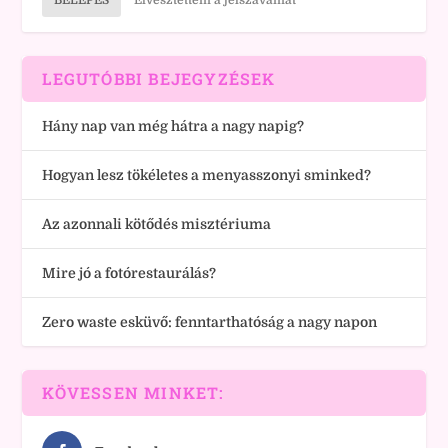
BELÉPÉS
Elvesztettem a jelszavamat
LEGUTÓBBI BEJEGYZÉSEK
Hány nap van még hátra a nagy napig?
Hogyan lesz tökéletes a menyasszonyi sminked?
Az azonnali kötődés misztériuma
Mire jó a fotórestaurálás?
Zero waste esküvő: fenntarthatóság a nagy napon
KÖVESSEN MINKET: