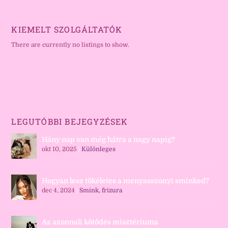
KIEMELT SZOLGÁLTATÓK
There are currently no listings to show.
LEGUTÓBBI BEJEGYZÉSEK
Hány nap van még hátra a nagy napig?
okt 10, 2025
|
Különleges
Hogyan lesz tökéletes a menyasszonyi sminked?
dec 4, 2024
|
Smink, frizura
Az azonnali kötődés misztériuma