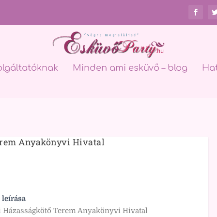
olgáltatóknak
Minden ami esküvő – blog
Ha
erem Anyakönyvi Hivatal
 leírása
i Házasságkötő Terem Anyakönyvi Hivatal