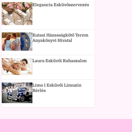
Elegancia Esküvőszervezés
Kutasi Házasságkötő Terem
Anyakönyvi Hivatal
Laura Esküvői Ruhaszalon
Limo 1 Esküvői Limuzin
Bérlés