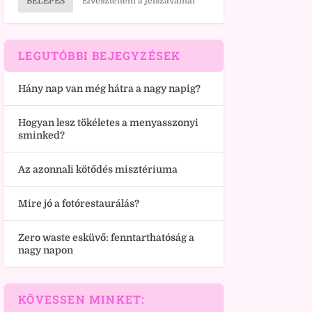
BELÉPÉS
Elvesztettem a jelszavamat
LEGUTÓBBI BEJEGYZÉSEK
Hány nap van még hátra a nagy napig?
Hogyan lesz tökéletes a menyasszonyi
sminked?
Az azonnali kötődés misztériuma
Mire jó a fotórestaurálás?
Zero waste esküvő: fenntarthatóság a
nagy napon
KÖVESSEN MINKET: