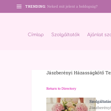
TRENDING:
Neked mit jelent a boldogság?
Címlap
Szolgáltatók
Ajánlat sz
Jászberényi Házasságkötő T
Return to Directory
Szolgáltatás
Jászberény