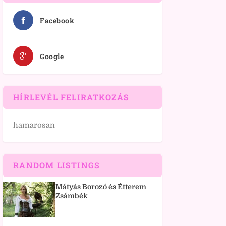
Facebook
Google
HÍRLEVÉL FELIRATKOZÁS
hamarosan
RANDOM LISTINGS
Mátyás Borozó és Étterem
Zsámbék