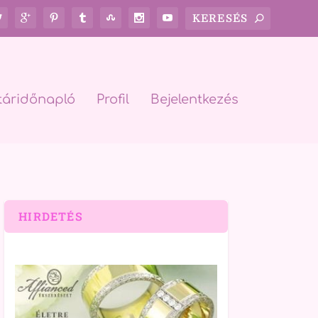
táridőnapló
Profil
Bejelentkezés
HIRDETÉS