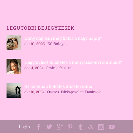
LEGUTÓBBI BEJEGYZÉSEK
Hány nap van még hátra a nagy napig?
okt 10, 2025
|
Különleges
Hogyan lesz tökéletes a menyasszonyi sminked?
dec 4, 2024
|
Smink, frizura
Az azonnali kötődés misztériuma
okt 16, 2024
|
Összes
,
Párkapcsolati Tanácsok
Login