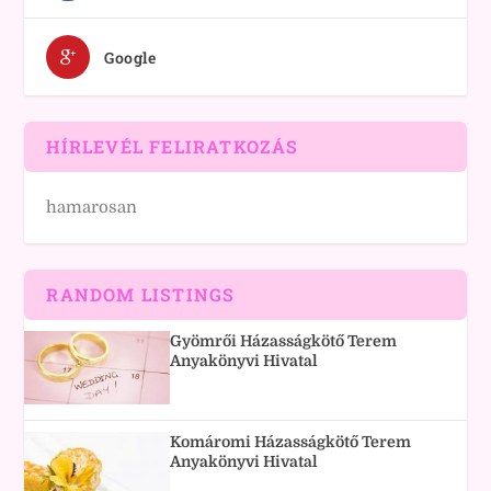
Google
HÍRLEVÉL FELIRATKOZÁS
hamarosan
RANDOM LISTINGS
Gyömrői Házasságkötő Terem
Anyakönyvi Hivatal
Komáromi Házasságkötő Terem
Anyakönyvi Hivatal