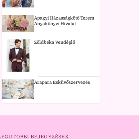
Apagyi Házasságkötő Terem
Anyakönyvi Hivatal
Zöldbéka Vendéglő
Arapara Esküvőszervezés
LEGUTÓBBI BEJEGYZÉSEK