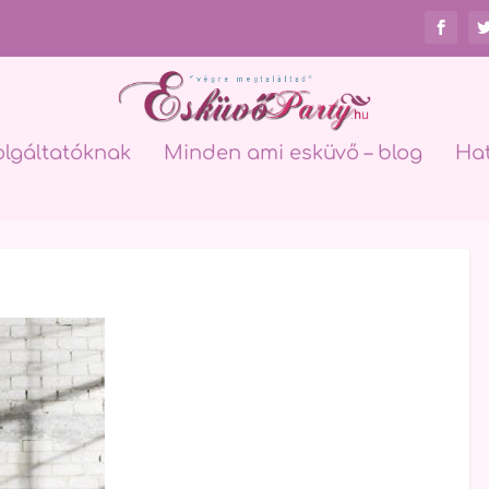
olgáltatóknak
Minden ami esküvő – blog
Ha