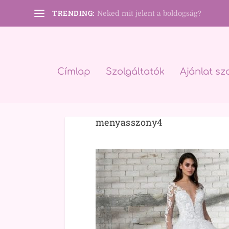
TRENDING:
Neked mit jelent a boldogság?
Címlap
Szolgáltatók
Ajánlat sz
menyasszony4