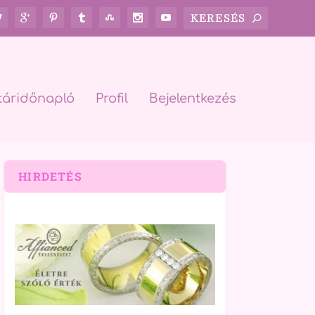
táridőnapló
Profil
Bejelentkezés
HIRDETÉS