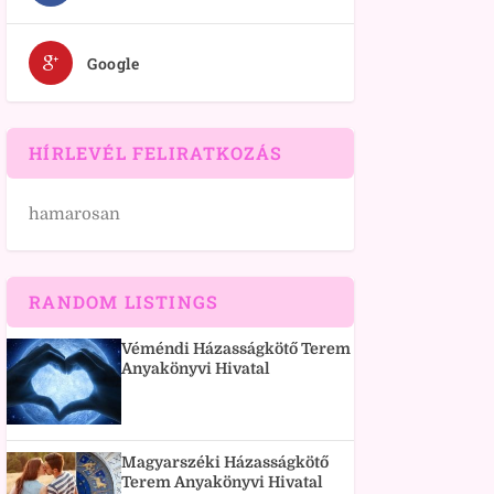
Google
HÍRLEVÉL FELIRATKOZÁS
hamarosan
RANDOM LISTINGS
Véméndi Házasságkötő Terem
Anyakönyvi Hivatal
Magyarszéki Házasságkötő
Terem Anyakönyvi Hivatal