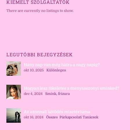
KIEMELT SZOLGÁLTATÓK
There are currently no listings to show.
LEGUTÓBBI BEJEGYZÉSEK
Hány nap van még hátra a nagy napig?
okt 10, 2025
|
Különleges
Hogyan lesz tökéletes a menyasszonyi sminked?
dec 4, 2024
|
Smink, frizura
Az azonnali kötődés misztériuma
okt 16, 2024
|
Összes
,
Párkapcsolati Tanácsok