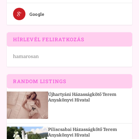
Google
HÍRLEVÉL FELIRATKOZÁS
hamarosan
RANDOM LISTINGS
Újhartyáni Házasságkötő Terem
Anyakönyvi Hivatal
Piliscsabai Házasságkötő Terem
Anyakönyvi Hivatal