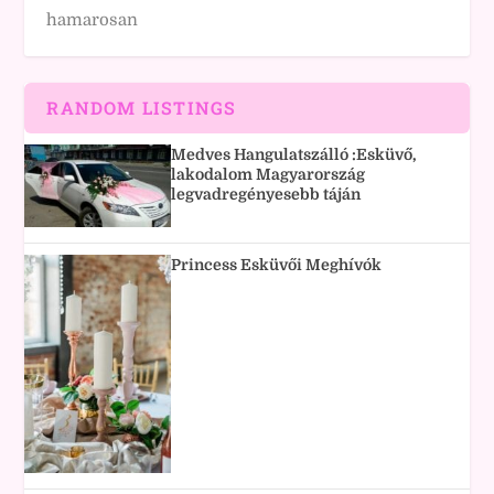
hamarosan
RANDOM LISTINGS
Medves Hangulatszálló :Esküvő,
lakodalom Magyarország
legvadregényesebb táján
Princess Esküvői Meghívók