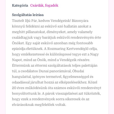
Kategória
Csárdák, fogadók
Szolgáltatás leírása
Tisztelt Ifjú Pár, kedves Vendégeink! Bizonyára
könnyű felidézni az esküvő szó hallatán azokat a
meghitt pillanatokat, élményeket, amely valamely
családtagjuk vagy barátjuk esküvői rendezvényén érte
Önöket. Egy saját esküvő azonban még fontosabb
epizódja életüknek. A Rozmaring Kertvendéglő célja,
hogy emlékezetessé és különlegessé tegye ezt a Nagy
Napot, mind az Önök, mind a Vendégeik részére.
Éttermünk az éttermi szolgáltatások teljes palettáján
túl, a csodálatos Dunai panorámával, Óbudai
hangulattal, igényes termeivel, figyelmességgel és
odaadással járulhat hozzá az elképzeléseikhez. Közel
20 éves működésünk óta számos esküvői rendezvényt
bonyolítottunk le. A párok visszajelzései azt tükrözték,
hogy ezek a rendezvények sorra sikeresek és az
elvárásoknak megfelelőek voltak.