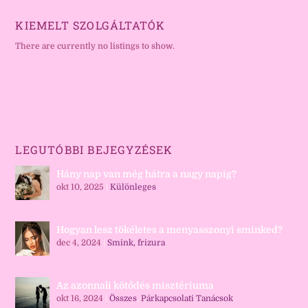
KIEMELT SZOLGÁLTATÓK
There are currently no listings to show.
LEGUTÓBBI BEJEGYZÉSEK
Hány nap van még hátra a nagy napig?
okt 10, 2025
|
Különleges
Hogyan lesz tökéletes a menyasszonyi sminked?
dec 4, 2024
|
Smink, frizura
Az azonnali kötődés misztériuma
okt 16, 2024
|
Összes
,
Párkapcsolati Tanácsok