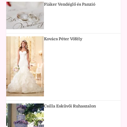
Fiáker Vendéglő és Panzió
Kovács Péter Vőfély
Csilla Esküvői Ruhaszalon