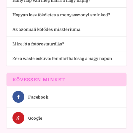
Hány nap van még hátra a nagy napig?
Hogyan lesz tökéletes a menyasszonyi sminked?
Az azonnali kötődés misztériuma
Mire jó a fotórestaurálás?
Zero waste esküvő: fenntarthatóság a nagy napon
KÖVESSEN MINKET:
Facebook
Google