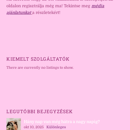
oldalon regisztrálja még ma! Tekintse meg
média
ajánlatunkat
a részletekért!
KIEMELT SZOLGÁLTATÓK
There are currently no listings to show.
LEGUTÓBBI BEJEGYZÉSEK
Hány nap van még hátra a nagy napig?
okt 10, 2025
|
Különleges