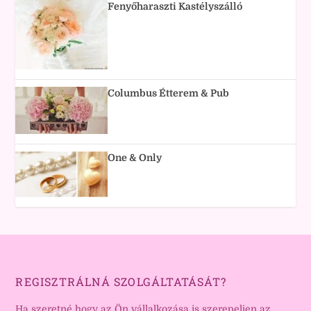
Fenyőharaszti Kastélyszálló
Columbus Étterem & Pub
One & Only
REGISZTRÁLNÁ SZOLGÁLTATÁSÁT?
Ha szeretné hogy az Ön vállalkozása is szerepeljen az