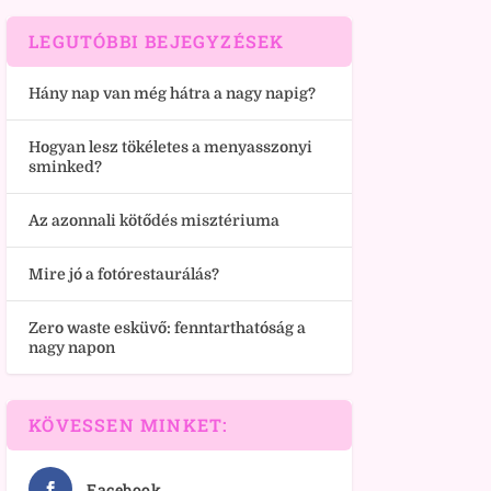
LEGUTÓBBI BEJEGYZÉSEK
Hány nap van még hátra a nagy napig?
Hogyan lesz tökéletes a menyasszonyi
sminked?
Az azonnali kötődés misztériuma
Mire jó a fotórestaurálás?
Zero waste esküvő: fenntarthatóság a
nagy napon
KÖVESSEN MINKET:
Facebook