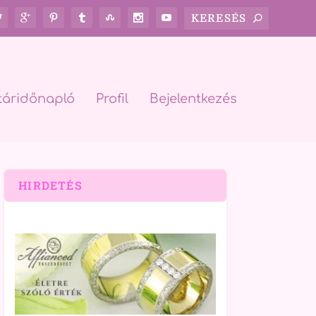
táridőnapló
Profil
Bejelentkezés
HIRDETÉS