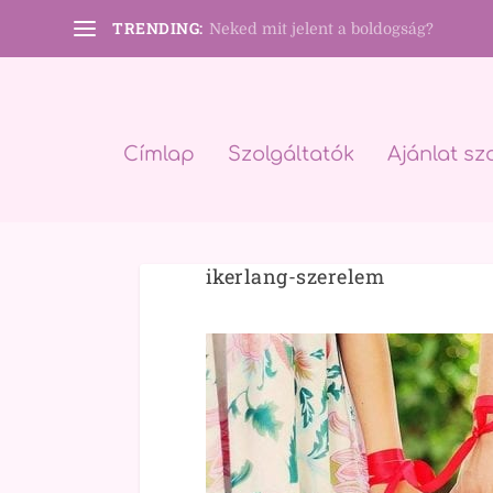
TRENDING:
Neked mit jelent a boldogság?
Címlap
Szolgáltatók
Ajánlat sz
ikerlang-szerelem