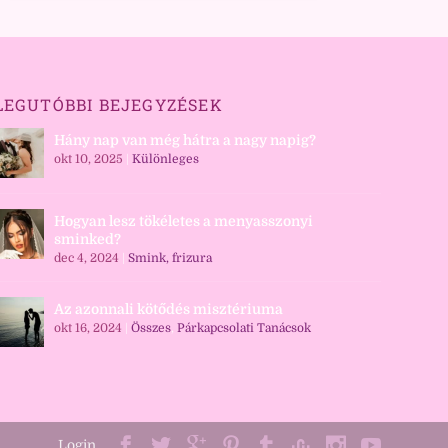
LEGUTÓBBI BEJEGYZÉSEK
Hány nap van még hátra a nagy napig?
okt 10, 2025
|
Különleges
Hogyan lesz tökéletes a menyasszonyi
sminked?
dec 4, 2024
|
Smink, frizura
Az azonnali kötődés misztériuma
okt 16, 2024
|
Összes
,
Párkapcsolati Tanácsok
Login