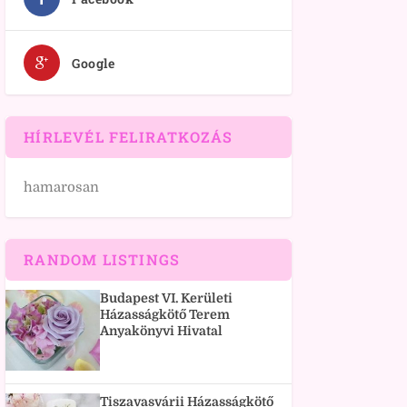
Google
HÍRLEVÉL FELIRATKOZÁS
hamarosan
RANDOM LISTINGS
Budapest VI. Kerületi
Házasságkötő Terem
Anyakönyvi Hivatal
Tiszavasvárii Házasságkötő