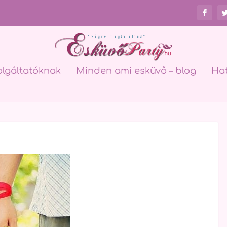
olgáltatóknak
Minden ami esküvő – blog
Ha