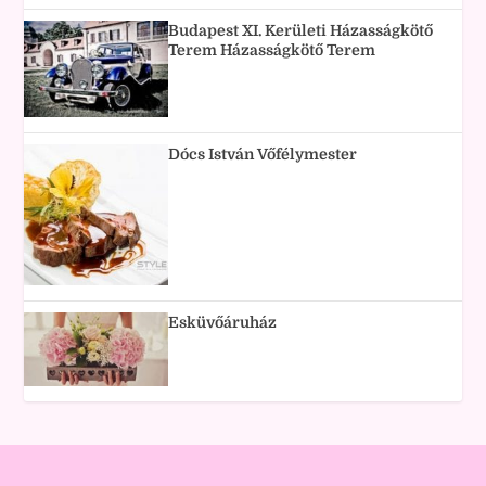
Budapest XI. Kerületi Házasságkötő
Terem Házasságkötő Terem
Dócs István Vőfélymester
Esküvőáruház