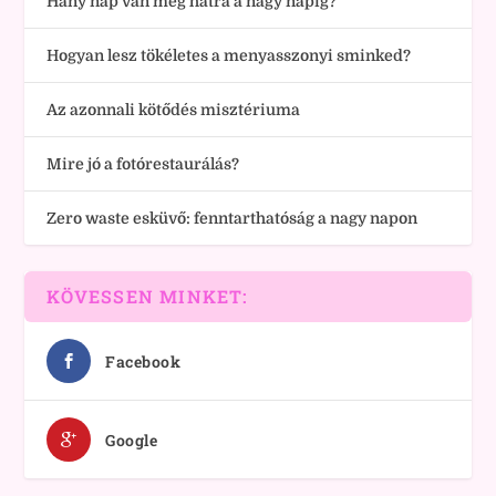
Hány nap van még hátra a nagy napig?
Hogyan lesz tökéletes a menyasszonyi sminked?
Az azonnali kötődés misztériuma
Mire jó a fotórestaurálás?
Zero waste esküvő: fenntarthatóság a nagy napon
KÖVESSEN MINKET:
Facebook
Google