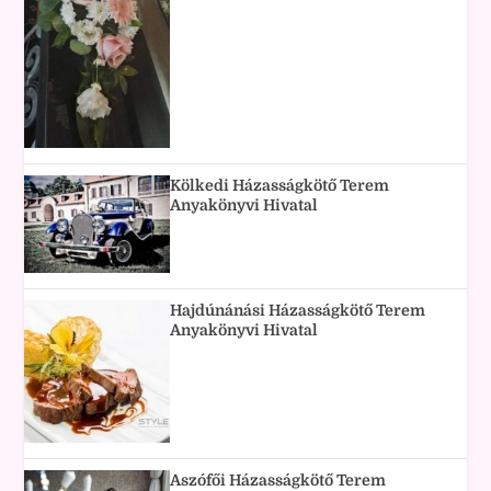
Kölkedi Házasságkötő Terem
Anyakönyvi Hivatal
Hajdúnánási Házasságkötő Terem
Anyakönyvi Hivatal
Aszófői Házasságkötő Terem