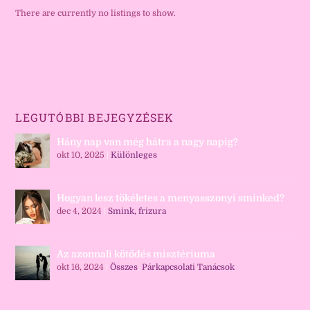
There are currently no listings to show.
LEGUTÓBBI BEJEGYZÉSEK
Hány nap van még hátra a nagy napig?
okt 10, 2025
|
Különleges
Hogyan lesz tökéletes a menyasszonyi sminked?
dec 4, 2024
|
Smink, frizura
Az azonnali kötődés misztériuma
okt 16, 2024
|
Összes
,
Párkapcsolati Tanácsok