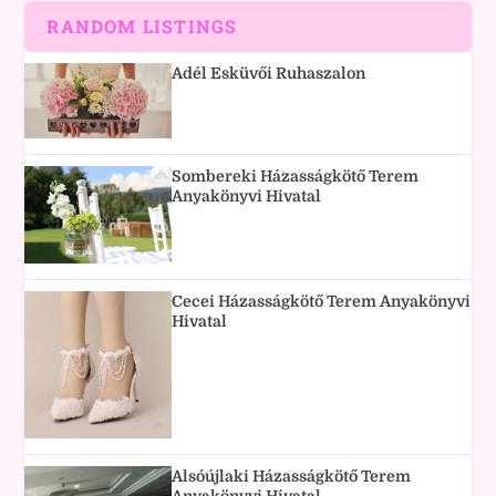
RANDOM LISTINGS
Adél Esküvői Ruhaszalon
Sombereki Házasságkötő Terem
Anyakönyvi Hivatal
Cecei Házasságkötő Terem Anyakönyvi
Hivatal
Alsóújlaki Házasságkötő Terem
Anyakönyvi Hivatal