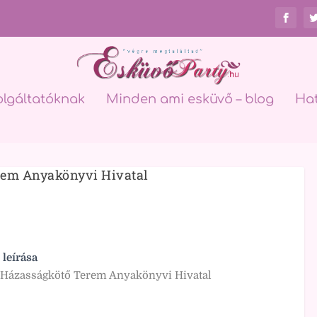
olgáltatóknak
Minden ami esküvő – blog
Ha
rem Anyakönyvi Hivatal
 leírása
 Házasságkötő Terem Anyakönyvi Hivatal