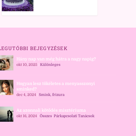
LEGUTÓBBI BEJEGYZÉSEK
Hány nap van még hátra a nagy napig?
okt 10, 2025
|
Különleges
Hogyan lesz tökéletes a menyasszonyi
sminked?
dec 4, 2024
|
Smink, frizura
Az azonnali kötődés misztériuma
okt 16, 2024
|
Összes
,
Párkapcsolati Tanácsok