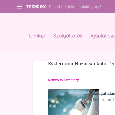
TRENDING:
Neked mit jelent a boldogság?
Címlap
Szolgáltatók
Ajánlat sz
Esztergomi Házasságkötő Te
Return to Directory
Szolgáltatás
Esztergomi