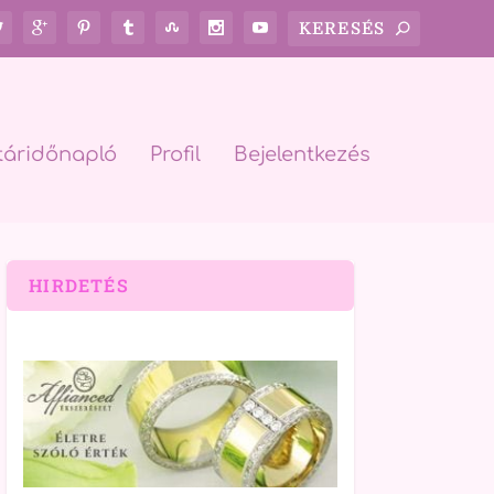
táridőnapló
Profil
Bejelentkezés
HIRDETÉS