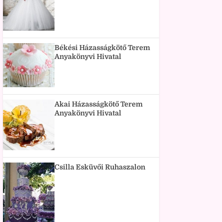
Békési Házasságkötő Terem
Anyakönyvi Hivatal
Akai Házasságkötő Terem
Anyakönyvi Hivatal
Csilla Esküvői Ruhaszalon