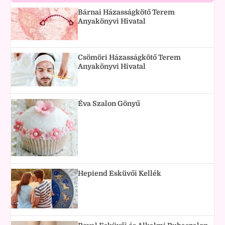
Bárnai Házasságkötő Terem
Anyakönyvi Hivatal
Csömöri Házasságkötő Terem
Anyakönyvi Hivatal
Éva Szalon Gönyű
Hepiend Esküvői Kellék