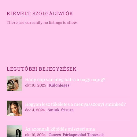
KIEMELT SZOLGÁLTATÓK
There are currently no listings to show.
LEGUTÓBBI BEJEGYZÉSEK
Hány nap van még hátra a nagy napig?
okt 10, 2025
|
Különleges
Hogyan lesz tökéletes a menyasszonyi sminked?
dec 4, 2024
|
Smink, frizura
Az azonnali kötődés misztériuma
okt 16, 2024
|
Összes
,
Párkapcsolati Tanácsok