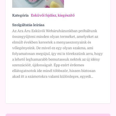
Kategória
Esküvői fejdísz, kiegészítő
Szolgáltatás leírása
Az Ara Áru Esküvői Webáruházunkban próbáltunk
összegyűjteni minden olyan terméket, amelyeket az
elmúlt években kerestek a menyasszonyaink és
vőlegényeink. De mivel ez egy olyan szakma, ami
folyamatosan megújul, így mi is törekszünk arra, hogy
a lehető leghamarabb bemutassuk nektek az új idény
szenzációit, újdonságait. Épp ezért érdemes
ellátogatnotok ide minél többször, hiszen biztosan
akad itt a számotokra valami különleges, egyedi...