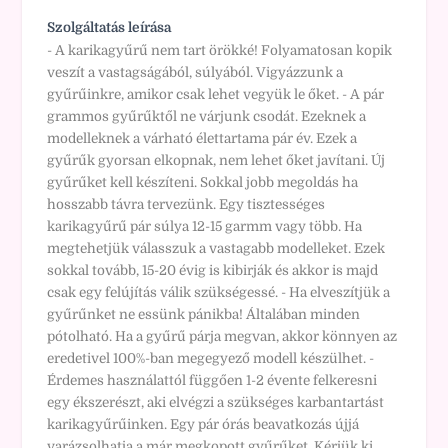
Szolgáltatás leírása
- A karikagyűrű nem tart örökké! Folyamatosan kopik
veszít a vastagságából, súlyából. Vigyázzunk a
gyűrűinkre, amikor csak lehet vegyük le őket. - A pár
grammos gyűrűktől ne várjunk csodát. Ezeknek a
modelleknek a várható élettartama pár év. Ezek a
gyűrűk gyorsan elkopnak, nem lehet őket javítani. Új
gyűrűket kell készíteni. Sokkal jobb megoldás ha
hosszabb távra tervezünk. Egy tisztességes
karikagyűrű pár súlya 12-15 garmm vagy több. Ha
megtehetjük válasszuk a vastagabb modelleket. Ezek
sokkal tovább, 15-20 évig is kibirják és akkor is majd
csak egy felújítás válik szükségessé. - Ha elveszítjük a
gyűrűnket ne essünk pánikba! Általában minden
pótolható. Ha a gyűrű párja megvan, akkor könnyen az
eredetivel 100%-ban megegyező modell készülhet. -
Érdemes használattól függően 1-2 évente felkeresni
egy ékszerészt, aki elvégzi a szükséges karbantartást
karikagyűrűinken. Egy pár órás beavatkozás újjá
varázsolhatja a már megkopott gyűrűket. Kérjük ki