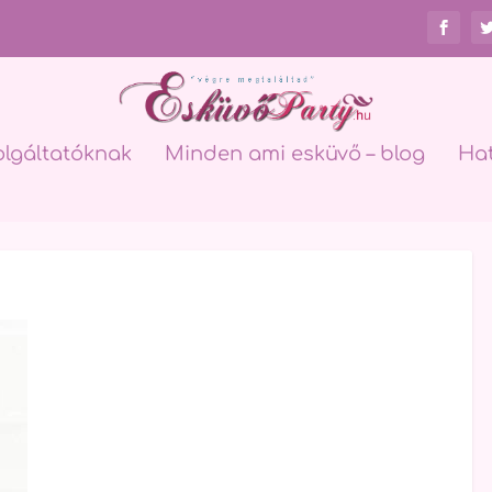
olgáltatóknak
Minden ami esküvő – blog
Ha