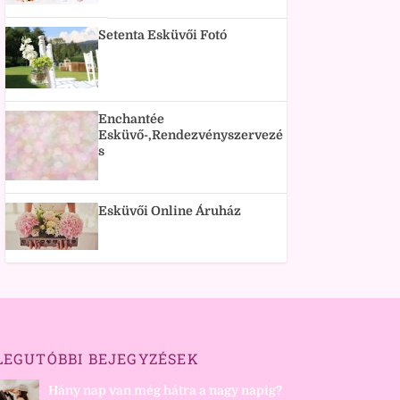
Setenta Esküvői Fotó
Enchantée
Esküvő-,Rendezvényszervezé
s
Esküvői Online Áruház
LEGUTÓBBI BEJEGYZÉSEK
Hány nap van még hátra a nagy napig?