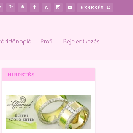
táridőnapló
Profil
Bejelentkezés
HIRDETÉS