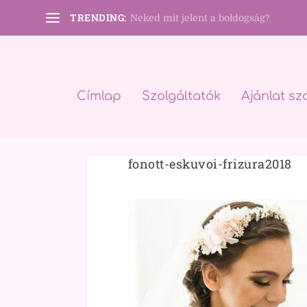
TRENDING:
Neked mit jelent a boldogság?
Címlap
Szolgáltatók
Ajánlat sz
fonott-eskuvoi-frizura2018