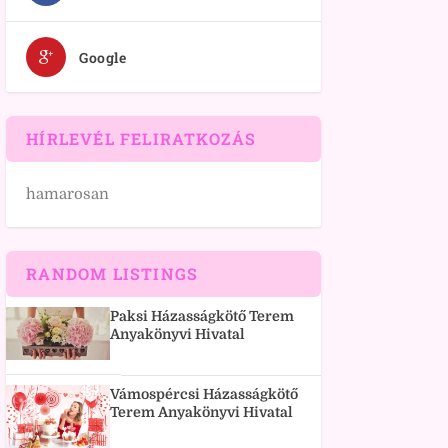
Google
HÍRLEVÉL FELIRATKOZÁS
hamarosan
RANDOM LISTINGS
Paksi Házasságkötő Terem
Anyakönyvi Hivatal
Vámospércsi Házasságkötő
Terem Anyakönyvi Hivatal