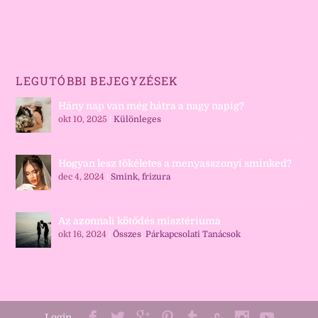
LEGUTÓBBI BEJEGYZÉSEK
Hány nap van még hátra a nagy napig?
okt 10, 2025
|
Különleges
Hogyan lesz tökéletes a menyasszonyi sminked?
dec 4, 2024
|
Smink, frizura
Az azonnali kötődés misztériuma
okt 16, 2024
|
Összes
,
Párkapcsolati Tanácsok
Login