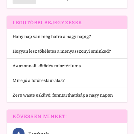
LEGUTÓBBI BEJEGYZÉSEK
Hány nap van még hátra a nagy napig?
Hogyan lesz tökéletes a menyasszonyi sminked?
Az azonnali kötődés misztériuma
Mire jó a fotórestaurálás?
Zero waste esküvő: fenntarthatóság a nagy napon
KÖVESSEN MINKET:
Facebook