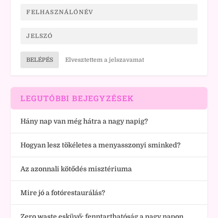
BELÉPÉS
Elvesztettem a jelszavamat
LEGUTÓBBI BEJEGYZÉSEK
Hány nap van még hátra a nagy napig?
Hogyan lesz tökéletes a menyasszonyi sminked?
Az azonnali kötődés misztériuma
Mire jó a fotórestaurálás?
Zero waste esküvő: fenntarthatóság a nagy napon