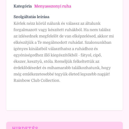
Kategória
Menyasszonyi ruha
Szolgáltatás leírása
Kérlek nézz körül nálunk és válassz az általunk
forgalmazott vagy készített ruhákból. Ha nem találsz
az izlésednek megfelelõt de van elképzelésed, akkor mi
elkészítjük a Te megálmodott ruhádat. Szalonunkban
igényes kínálatból választhatsz a ruhádhoz és
egyéniségedhez illő kiegészítőkből - fátyol, cipő,
ékszer, kesztyû, stóla. Reméljük felkeltettük az
érdeklõdésedet és mihamarabb találkozhatunk, hogy
még emlékezetesebbé tegyük életed legszebb napját!
Rainbow Club Collection.
HIRDETÉS