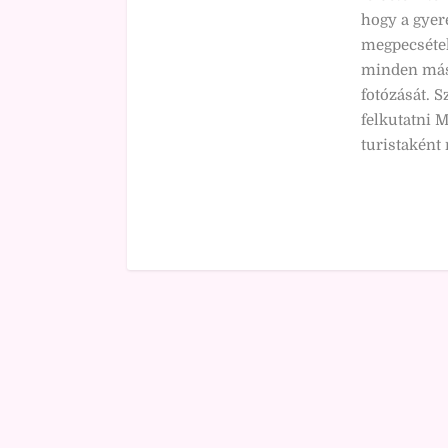
hogy a gyer
megpecséte
minden más 
fotózását. 
felkutatni M
turistaként