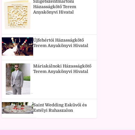
Szigetszentmártoni
Házasságkötő Terem
Anyakönyvi Hivatal
Újfehértói Házasságkötő
Terem Anyakönyvi Hivatal
Máriakálnoki Házasságkötő
Terem Anyakönyvi Hivatal
Saint Wedding Esküvői és
Estélyi Ruhaszalon