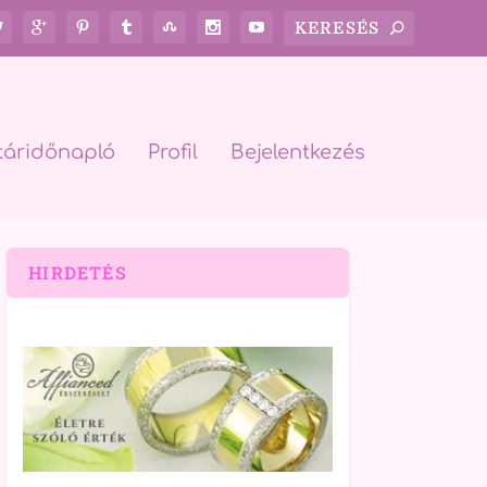
táridőnapló
Profil
Bejelentkezés
HIRDETÉS