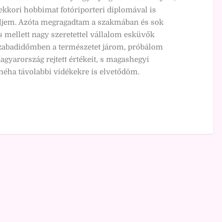
ekkori hobbimat fotóriporteri diplomával is
ljem. Azóta megragadtam a szakmában és sok
mellett nagy szeretettel vállalom esküvők
Szabadidőmben a természetet járom, próbálom
agyarország rejtett értékeit, s magashegyi
 néha távolabbi vidékekre is elvetődöm.