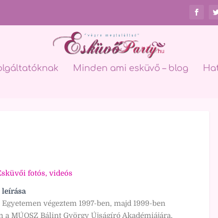
olgáltatóknak
Minden ami esküvő – blog
Ha
sküvői fotós, videós
 leírása
i Egyetemen végeztem 1997-ben, majd 1999-ben
em a MÚOSZ Bálint György Újságíró Akadémiájára,