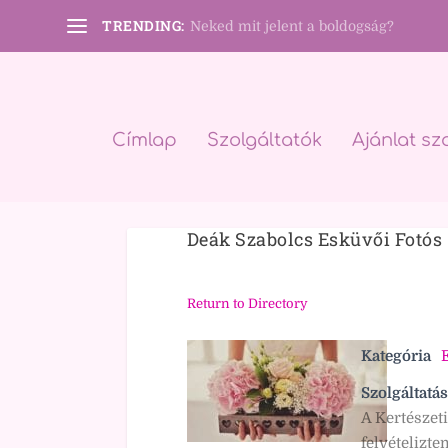
TRENDING:
Neked mit jelent a boldogság?
Címlap
Szolgáltatók
Ajánlat sz
Deák Szabolcs Esküvői Fotós
Return to Directory
Kategória
E
Szolgáltatás
A Kertészet
felvételizt