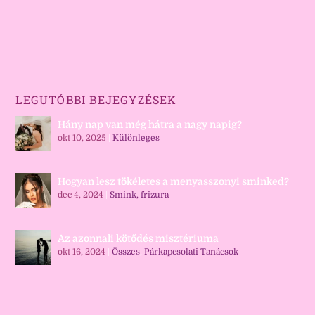
LEGUTÓBBI BEJEGYZÉSEK
Hány nap van még hátra a nagy napig?
okt 10, 2025
|
Különleges
Hogyan lesz tökéletes a menyasszonyi sminked?
dec 4, 2024
|
Smink, frizura
Az azonnali kötődés misztériuma
okt 16, 2024
|
Összes
,
Párkapcsolati Tanácsok