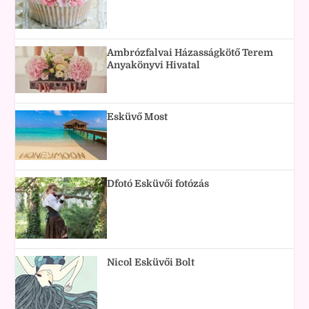
Ambrózfalvai Házasságkötő Terem
Anyakönyvi Hivatal
Esküvő Most
Dfotó Esküvői fotózás
Nicol Esküvői Bolt