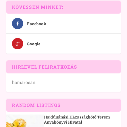
KÖVESSEN MINKET:
Facebook
Google
HÍRLEVÉL FELIRATKOZÁS
hamarosan
RANDOM LISTINGS
Hajdúnánási Házasságkötő Terem
Anyakönyvi Hivatal