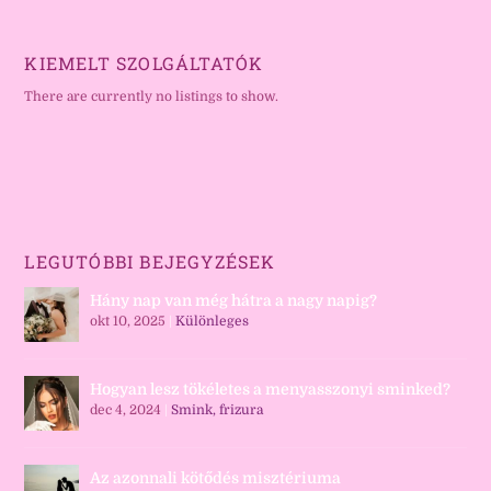
KIEMELT SZOLGÁLTATÓK
There are currently no listings to show.
LEGUTÓBBI BEJEGYZÉSEK
Hány nap van még hátra a nagy napig?
okt 10, 2025
|
Különleges
Hogyan lesz tökéletes a menyasszonyi sminked?
dec 4, 2024
|
Smink, frizura
Az azonnali kötődés misztériuma