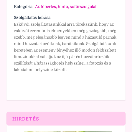
Kategória
Autóbérlés, hintó, sofőrszolgálat
Szolgáltatás leírása
Esküvői szolgáltatásunkkal arra törekszünk, hogy az
esküvői ceremónia élményekben még gazdagabb, még
szebb, még elegánsabb legyen mind a házasuló párnak,
mind hozzátartozóiknak, barátaiknak. Szolgáltatásunk
keretében az esemény fényéhez illő módon feldíszített
limuzinokkal vállaljuk az ifjú pár és hozzátartozóik
szállítását a házasságkötés helyszínei, a fotózás és a
lakodalom helyszíne között.
HIRDETÉS