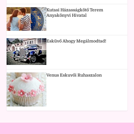
Kutasi Házasságkötő Terem
Anyakönyvi Hivatal
Esküvő Ahogy Megálmodtad!
Venus Eskuvői Ruhaszalon