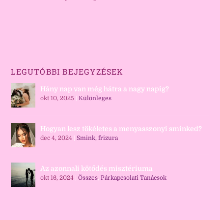
LEGUTÓBBI BEJEGYZÉSEK
Hány nap van még hátra a nagy napig?
okt 10, 2025
|
Különleges
Hogyan lesz tökéletes a menyasszonyi sminked?
dec 4, 2024
|
Smink, frizura
Az azonnali kötődés misztériuma
okt 16, 2024
|
Összes
,
Párkapcsolati Tanácsok