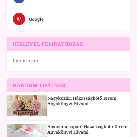
Google
HÍRLEVÉL FELIRATKOZÁS
hamarosan
RANDOM LISTINGS
Nagykozári Házasságkötő Terem
Anyakönyvi Hivatal
Alsónemesapátii Házasságkötő Terem
Anyakönyvi Hivatal