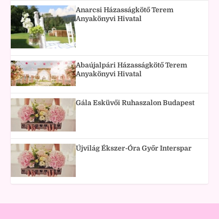
Anarcsi Házasságkötő Terem
Anyakönyvi Hivatal
Abaújalpári Házasságkötő Terem
Anyakönyvi Hivatal
Gála Esküvői Ruhaszalon Budapest
Újvilág Ékszer-Óra Győr Interspar