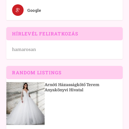
Google
HÍRLEVÉL FELIRATKOZÁS
hamarosan
RANDOM LISTINGS
Arnóti Házasságkötő Terem
Anyakönyvi Hivatal