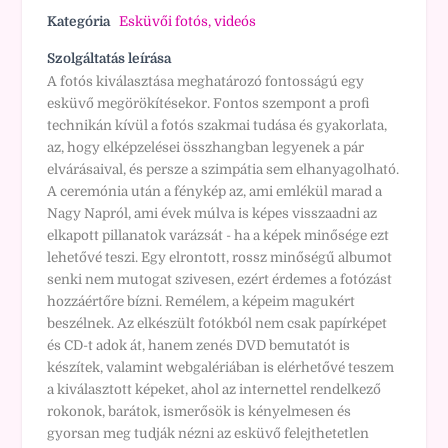
Kategória
Esküvői fotós, videós
Szolgáltatás leírása
A fotós kiválasztása meghatározó fontosságú egy
esküvő megörökítésekor. Fontos szempont a profi
technikán kívül a fotós szakmai tudása és gyakorlata,
az, hogy elképzelései összhangban legyenek a pár
elvárásaival, és persze a szimpátia sem elhanyagolható.
A ceremónia után a fénykép az, ami emlékül marad a
Nagy Napról, ami évek múlva is képes visszaadni az
elkapott pillanatok varázsát - ha a képek minősége ezt
lehetővé teszi. Egy elrontott, rossz minőségű albumot
senki nem mutogat szivesen, ezért érdemes a fotózást
hozzáértőre bízni. Remélem, a képeim magukért
beszélnek. Az elkészült fotókból nem csak papírképet
és CD-t adok át, hanem zenés DVD bemutatót is
készítek, valamint webgalériában is elérhetővé teszem
a kiválasztott képeket, ahol az internettel rendelkező
rokonok, barátok, ismerősök is kényelmesen és
gyorsan meg tudják nézni az esküvő felejthetetlen