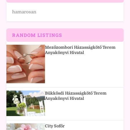
hamarosan
RANDOM LISTINGS
Mezőzombori Házasságkötő Terem
Anyakönyvi Hivatal
Bükkösdi Házasságkötő Terem
Anyakönyvi Hivatal
City Sofőr