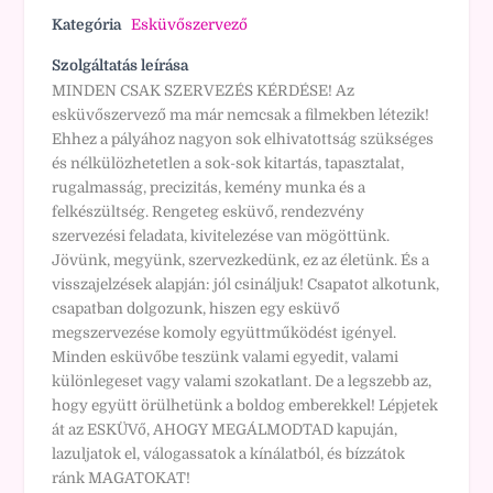
Kategória
Esküvőszervező
Szolgáltatás leírása
MINDEN CSAK SZERVEZÉS KÉRDÉSE! Az
esküvőszervező ma már nemcsak a filmekben létezik!
Ehhez a pályához nagyon sok elhivatottság szükséges
és nélkülözhetetlen a sok-sok kitartás, tapasztalat,
rugalmasság, precizitás, kemény munka és a
felkészültség. Rengeteg esküvő, rendezvény
szervezési feladata, kivitelezése van mögöttünk.
Jövünk, megyünk, szervezkedünk, ez az életünk. És a
visszajelzések alapján: jól csináljuk! Csapatot alkotunk,
csapatban dolgozunk, hiszen egy esküvő
megszervezése komoly együttműködést igényel.
Minden esküvőbe teszünk valami egyedit, valami
különlegeset vagy valami szokatlant. De a legszebb az,
hogy együtt örülhetünk a boldog emberekkel! Lépjetek
át az ESKÜVő, AHOGY MEGÁLMODTAD kapuján,
lazuljatok el, válogassatok a kínálatból, és bízzátok
ránk MAGATOKAT!