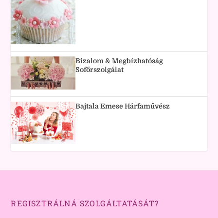
Bizalom & Megbízhatóság
Sofőrszolgálat
Bajtala Emese Hárfaművész
REGISZTRÁLNÁ SZOLGÁLTATÁSÁT?