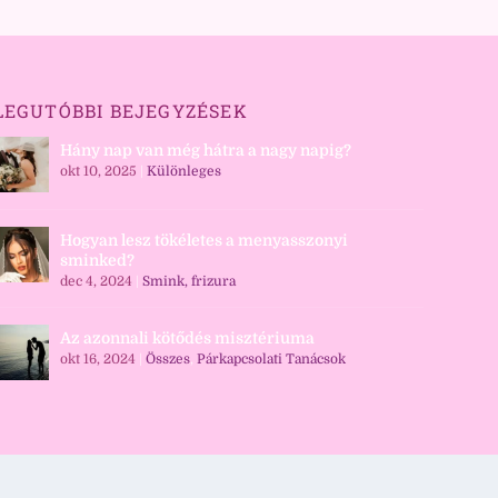
LEGUTÓBBI BEJEGYZÉSEK
Hány nap van még hátra a nagy napig?
okt 10, 2025
|
Különleges
Hogyan lesz tökéletes a menyasszonyi
sminked?
dec 4, 2024
|
Smink, frizura
Az azonnali kötődés misztériuma
okt 16, 2024
|
Összes
,
Párkapcsolati Tanácsok
Login