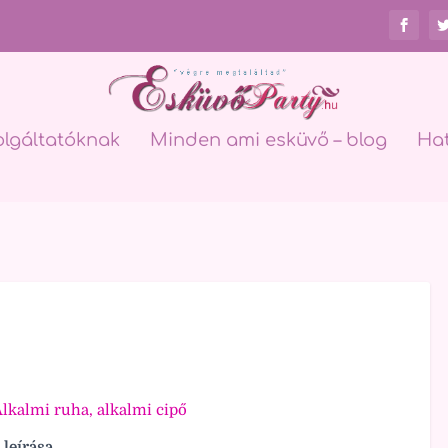
olgáltatóknak
Minden ami esküvő – blog
Ha
lkalmi ruha, alkalmi cipő
 leírása