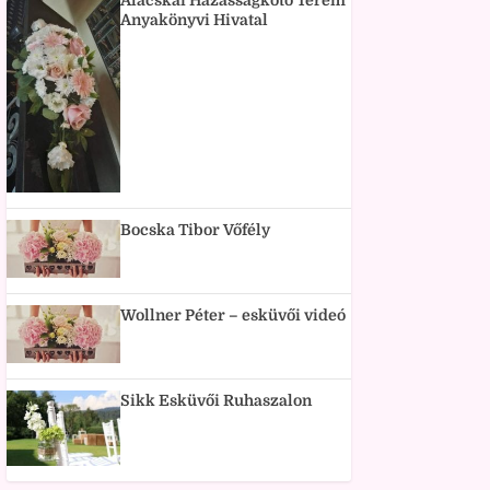
Alacskai Házasságkötő Terem
Anyakönyvi Hivatal
Bocska Tibor Vőfély
Wollner Péter – esküvői videó
Sikk Esküvői Ruhaszalon