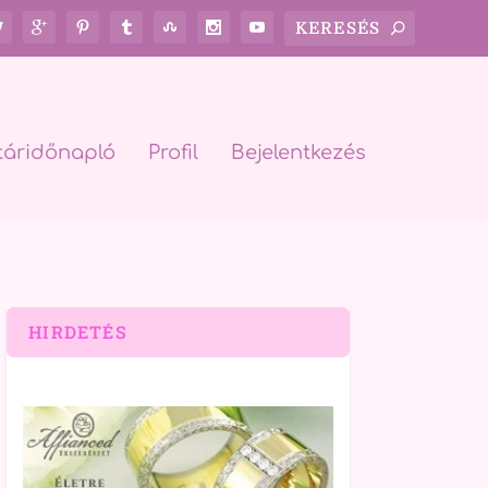
táridőnapló
Profil
Bejelentkezés
HIRDETÉS