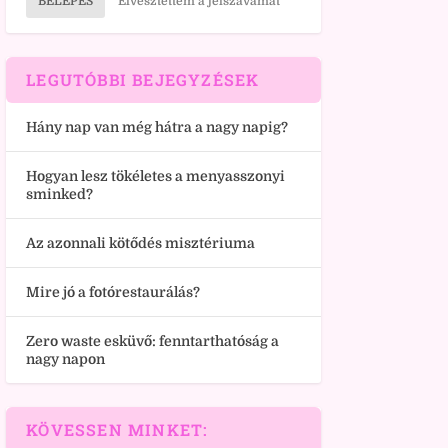
BELÉPÉS
Elvesztettem a jelszavamat
LEGUTÓBBI BEJEGYZÉSEK
Hány nap van még hátra a nagy napig?
Hogyan lesz tökéletes a menyasszonyi
sminked?
Az azonnali kötődés misztériuma
Mire jó a fotórestaurálás?
Zero waste esküvő: fenntarthatóság a
nagy napon
KÖVESSEN MINKET: