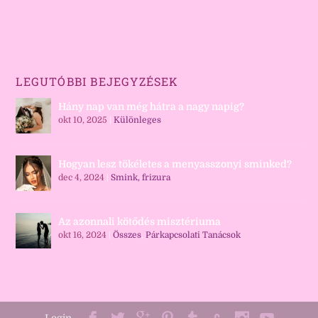
LEGUTÓBBI BEJEGYZÉSEK
Hány nap van még hátra a nagy napig?
okt 10, 2025
|
Különleges
Hogyan lesz tökéletes a menyasszonyi sminked?
dec 4, 2024
|
Smink, frizura
Az azonnali kötődés misztériuma
okt 16, 2024
|
Összes
,
Párkapcsolati Tanácsok
Login