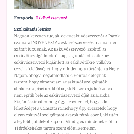
Kategória
Esküvőszervező
Szolgáltatás leírása
Nagyon kevesen tudják, de az esküvőszervezés a Párok
számára INGYENES! Az esküvőszervezés ma már nem
számít luxusnak. Az Esküvőszervező, azoktól az
esküvői szolgáltatóktól kapja a jutalékot, akiket az
esküvőszervező kiajánlott az esküvőtökre, vállalva
ezzel a felelősséget, hogy minden úgy történjen a Nagy
Napon, ahogy megálmodtátok. Fontos dolognak
tartom, hogy elmondjam az esküvői szolgáltatók
általában a piaci árukból adják Nekem a jutalékot és
nem építik bele az esküvőszervező díját az áraikba.
Kiajánlásaimat mindig úgy készítem el, hogy adok
lehetőséget a választásra, nehogy úgy érezzétek, hogy
olyan esküvői szolgáltatót akarok rátok sózni, aki után
a legtöbb jutalékot kapom. Mindig és mindenek előtt a
Ti érdekeiteket tarom szem előtt. Remélem