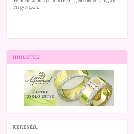
szimpatikusnak találtok és Én is jelen lehetek, majd a
Nagy Napon.
HIRDETÉS