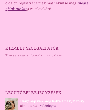
oldalon regisztrálja még ma! Tekintse meg
média
ajánlatunkat
a részletekért!
KIEMELT SZOLGÁLTATÓK
There are currently no listings to show.
LEGUTÓBBI BEJEGYZÉSEK
Hány nap van még hátra a nagy napig?
okt 10, 2025
|
Különleges