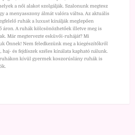
melyek a női alakot szolgálják. Szalonunk megtesz
y a menyasszony álmát valóra váltsa. Az aktuális
gfelelő ruhák a luxust kínálják meglepően
ő áron. A ruhák kölcsönözhetőek illetve meg is
ak. Már megtervezte esküvői-ruháját? Mi
uk Önnek! Nem feledkezünk meg a kiegészítőkről
, haj- és fejdíszek széles kínálata kapható nálunk.
ruhákon kívül gyermek koszorúslány ruhák is
ók.