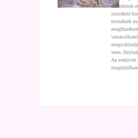
díszítések 
mindent hog
trendnek me
megfizethet
vásárolható
megvalósítj
sem: fátylak
Az esküvői 
megtalálhat