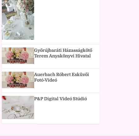
Győrújbaráti Házasságkötő
Terem Anyakönyvi Hivatal
Auerbach Róbert Esküvői
Fotó-Videó
P&P Digital Videó Stúdió