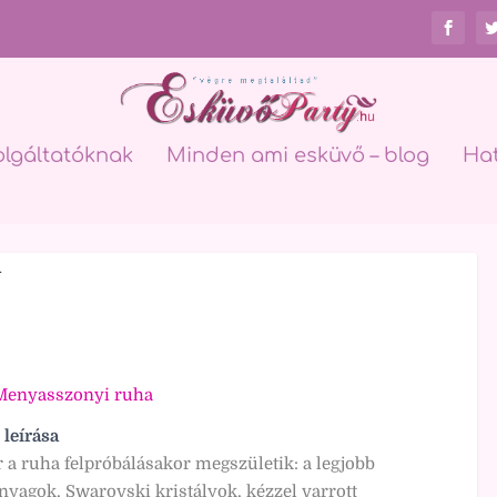
olgáltatóknak
Minden ami esküvő – blog
Ha
n
Menyasszonyi ruha
 leírása
 a ruha felpróbálásakor megszületik: a legjobb
yagok, Swarovski kristályok, kézzel varrott