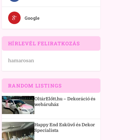
Google
HÍRLEVÉL FELIRATKOZÁS
hamarosan
RANDOM LISTINGS
OltárElőtt.hu – Dekoráció és
webáruház
Happy End Esküvő és Dekor
Specialista