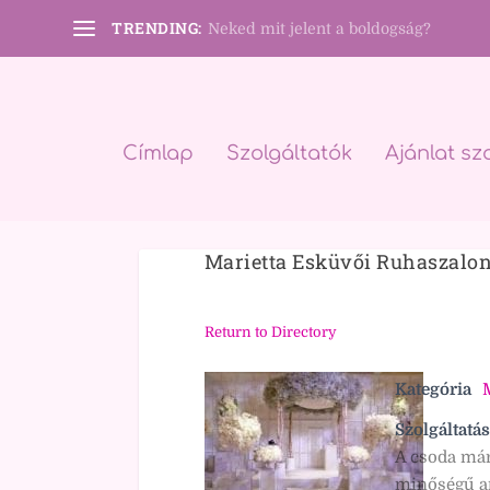
TRENDING:
Neked mit jelent a boldogság?
Címlap
Szolgáltatók
Ajánlat sz
Marietta Esküvői Ruhaszalo
Return to Directory
Kategória
Szolgáltatás
A csoda már
minőségű an