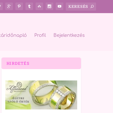
táridőnapló
Profil
Bejelentkezés
HIRDETÉS