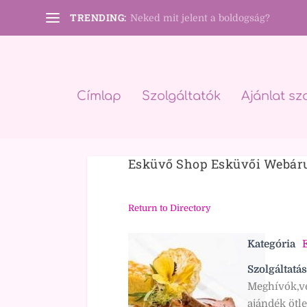
TRENDING:
Neked mit jelent a boldogság?
Címlap
Szolgáltatók
Ajánlat sz
Esküvő Shop Esküvői Webár
Return to Directory
Kategória
Szolgáltatás
Meghívók,ve
ajándék ötl