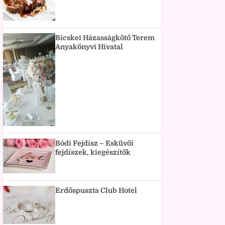
Bicskei Házasságkötő Terem
Anyakönyvi Hivatal
Bódi Fejdísz – Esküvői
fejdíszek, kiegészítők
Erdőspuszta Club Hotel