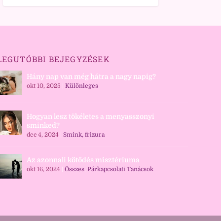
LEGUTÓBBI BEJEGYZÉSEK
Hány nap van még hátra a nagy napig?
okt 10, 2025
|
Különleges
Hogyan lesz tökéletes a menyasszonyi
sminked?
dec 4, 2024
|
Smink, frizura
Az azonnali kötődés misztériuma
okt 16, 2024
|
Összes
,
Párkapcsolati Tanácsok