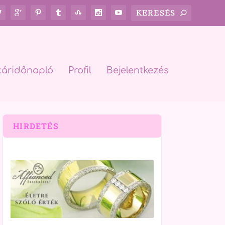
táridőnapló
Profil
Bejelentkezés
HIRDETÉS