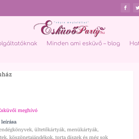
olgáltatóknak
Minden ami esküvő – blog
Ha
uház
Esküvői meghívó
 leírása
ndégkönyvek, ültetőkártyák, menükártyák,
etek, köszönetajándékok, torta díszek és még sok