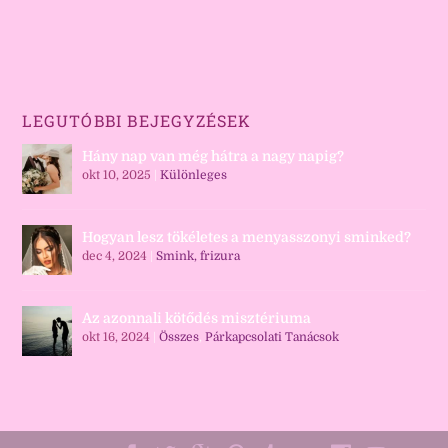
LEGUTÓBBI BEJEGYZÉSEK
Hány nap van még hátra a nagy napig?
okt 10, 2025
|
Különleges
Hogyan lesz tökéletes a menyasszonyi sminked?
dec 4, 2024
|
Smink, frizura
Az azonnali kötődés misztériuma
okt 16, 2024
|
Összes
,
Párkapcsolati Tanácsok