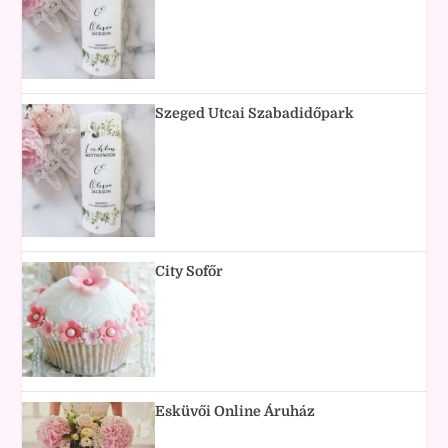
Szeged Utcai Szabadidőpark
City Sofőr
Esküvői Online Áruház