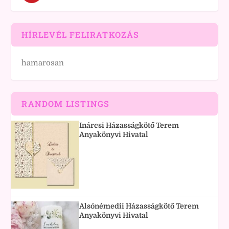
HÍRLEVÉL FELIRATKOZÁS
hamarosan
RANDOM LISTINGS
Inárcsi Házasságkötő Terem
Anyakönyvi Hivatal
Alsónémedii Házasságkötő Terem
Anyakönyvi Hivatal