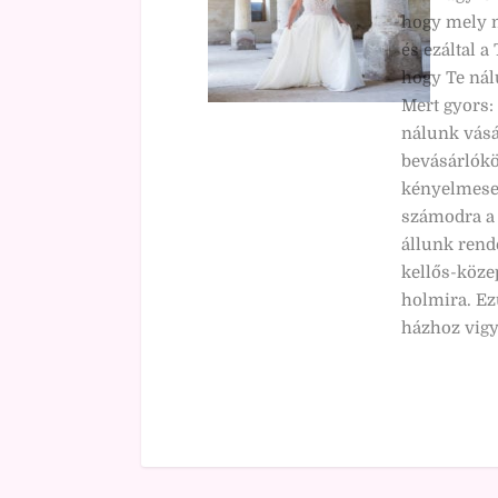
hogy mely 
és ezáltal 
hogy Te nál
Mert gyors: 
nálunk vásá
bevásárlókö
kényelmesen
számodra a 
állunk rend
kellős-köze
holmira. Ez
házhoz vigy