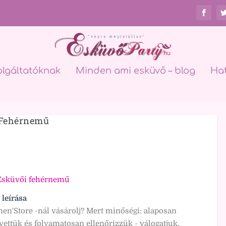
olgáltatóknak
Minden ami esküvő – blog
Ha
 Fehérnemű
Esküvői fehérnemű
 leírása
en'Store -nál vásárolj? Mert minőségi: alaposan
ettük és folyamatosan ellenőrizzük - válogatjuk,