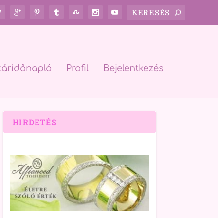
táridőnapló
Profil
Bejelentkezés
HIRDETÉS