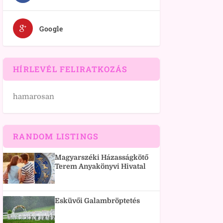
Google
HÍRLEVÉL FELIRATKOZÁS
hamarosan
RANDOM LISTINGS
Magyarszéki Házasságkötő
Terem Anyakönyvi Hivatal
Esküvői Galambröptetés