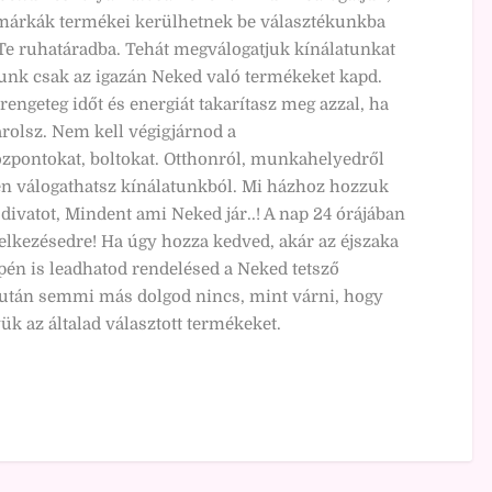
márkák termékei kerülhetnek be választékunkba
a Te ruhatáradba. Tehát megválogatjuk kínálatunkat
unk csak az igazán Neked való termékeket kapd.
rengeteg időt és energiát takarítasz meg azzal, ha
rolsz. Nem kell végigjárnod a
zpontokat, boltokat. Otthonról, munkahelyedről
 válogathatsz kínálatunkból. Mi házhoz hozzuk
divatot, Mindent ami Neked jár..! A nap 24 órájában
elkezésedre! Ha úgy hozza kedved, akár az éjszaka
pén is leadhatod rendelésed a Neked tetsző
után semmi más dolgod nincs, mint várni, hogy
ük az általad választott termékeket.