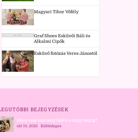
Magyari Tibor Vőfély
Graf Shoes Esküvői Báli és
Alkalmi Cipők
Esküvő fotózás Veres Jánostól
LEGUTÓBBI BEJEGYZÉSEK
Hány nap van még hátra a nagy napig?
okt 10, 2025
|
Különleges