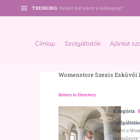
TRENDING:
Neked mit jelent a boldogság?
Címlap
Szolgáltatók
Ajánlat sz
Womenstore Szexis Esküvői
Return to Directory
Kategória
Szolgáltatás
Miért a Wom
szeműgyre v