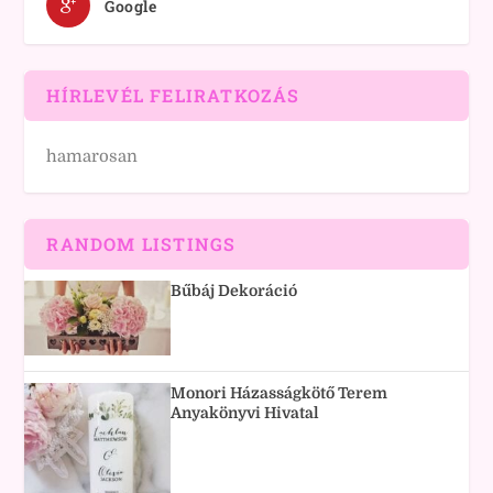
Google
HÍRLEVÉL FELIRATKOZÁS
hamarosan
RANDOM LISTINGS
Bűbáj Dekoráció
Monori Házasságkötő Terem
Anyakönyvi Hivatal