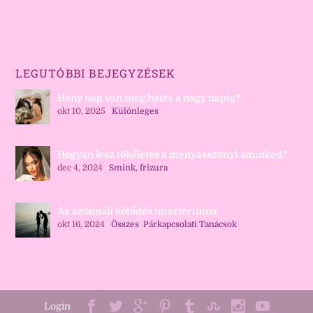
LEGUTÓBBI BEJEGYZÉSEK
Hány nap van még hátra a nagy napig?
okt 10, 2025
|
Különleges
Hogyan lesz tökéletes a menyasszonyi sminked?
dec 4, 2024
|
Smink, frizura
Az azonnali kötődés misztériuma
okt 16, 2024
|
Összes
,
Párkapcsolati Tanácsok
Login