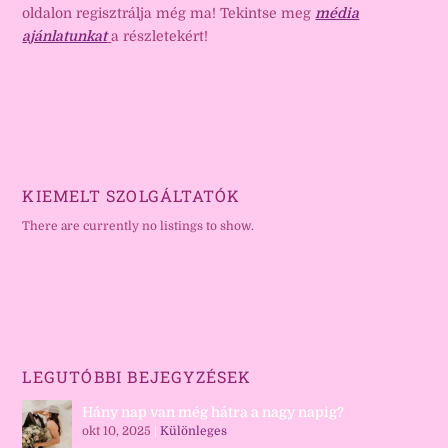
oldalon regisztrálja még ma! Tekintse meg
média
ajánlatunkat
a részletekért!
KIEMELT SZOLGÁLTATÓK
There are currently no listings to show.
LEGUTÓBBI BEJEGYZÉSEK
Hány nap van még hátra a nagy napig?
okt 10, 2025
|
Különleges