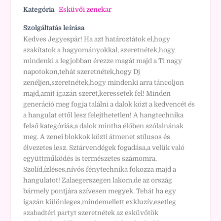
Kategória
Esküvői zenekar
Szolgáltatás leírása
Kedves Jegyespár! Ha azt határoztátok el,hogy
szakítatok a hagyományokkal, szeretnétek,hogy
mindenki a legjobban érezze magát majd a Ti nagy
napotokon,tehát szeretnétek,hogy Dj
zenéljen,szeretnétek,hogy mindenki arra táncoljon
majd,amit igazán szeret,keressetek fel! Minden
generáció meg fogja találni a dalok közt a kedvencét és
a hangulat ettől lesz felejthetetlen! A hangtechnika
felső kategóriás,a dalok mintha élőben szólalnának
meg. A zenei blokkok közti átmenet stílusos és
élvezetes lesz. Sztárvendégek fogadása,a velük való
együttműködés is természetes számomra.
Szolíd,ízléses,nívós fénytechnika fokozza majd a
hangulatot! Zalaegerszegen lakom,de az ország
bármely pontjára szívesen megyek. Tehát ha egy
igazán különleges,mindemellett exkluzív,esetleg
szabadtéri partyt szeretnétek az esküvőtök