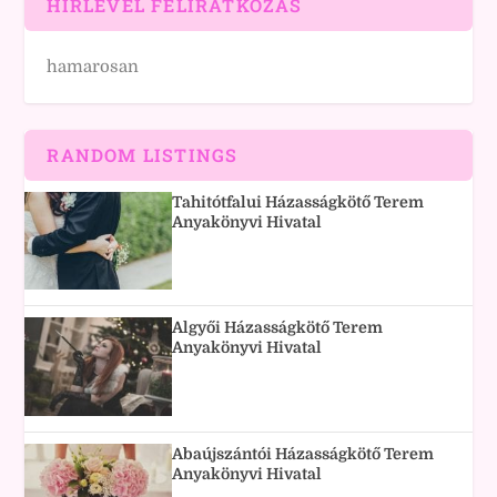
HÍRLEVÉL FELIRATKOZÁS
hamarosan
RANDOM LISTINGS
Tahitótfalui Házasságkötő Terem
Anyakönyvi Hivatal
Algyői Házasságkötő Terem
Anyakönyvi Hivatal
Abaújszántói Házasságkötő Terem
Anyakönyvi Hivatal