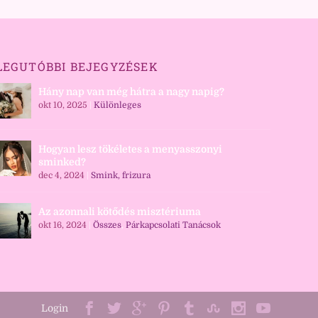
LEGUTÓBBI BEJEGYZÉSEK
Hány nap van még hátra a nagy napig?
okt 10, 2025
|
Különleges
Hogyan lesz tökéletes a menyasszonyi
sminked?
dec 4, 2024
|
Smink, frizura
Az azonnali kötődés misztériuma
okt 16, 2024
|
Összes
,
Párkapcsolati Tanácsok
Login