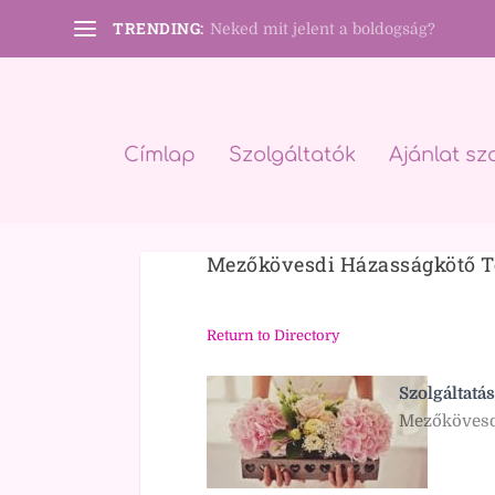
TRENDING:
Neked mit jelent a boldogság?
Címlap
Szolgáltatók
Ajánlat sz
Mezőkövesdi Házasságkötő T
Return to Directory
Szolgáltatás
Mezőkövesd