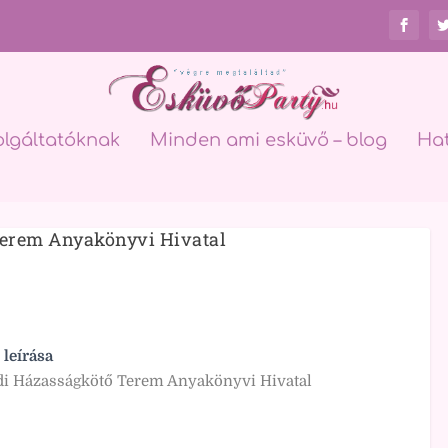
olgáltatóknak
Minden ami esküvő – blog
Ha
erem Anyakönyvi Hivatal
 leírása
i Házasságkötő Terem Anyakönyvi Hivatal