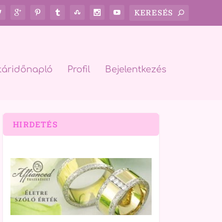
táridőnapló
Profil
Bejelentkezés
HIRDETÉS