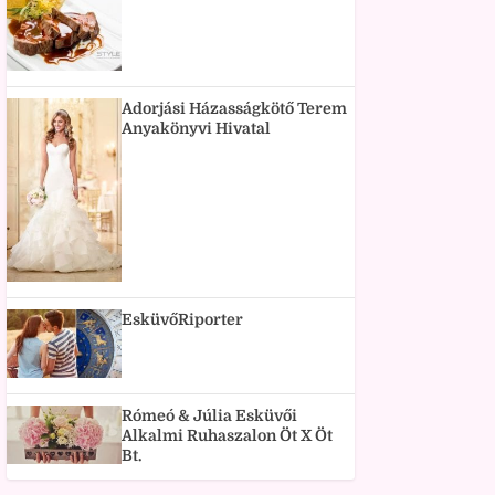
Adorjási Házasságkötő Terem
Anyakönyvi Hivatal
EsküvőRiporter
Rómeó & Júlia Esküvői
Alkalmi Ruhaszalon Öt X Öt
Bt.