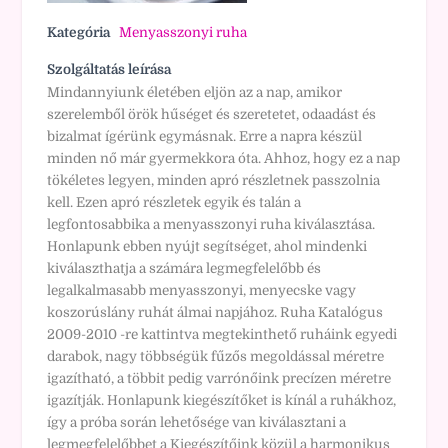
Kategória
Menyasszonyi ruha
Szolgáltatás leírása
Mindannyiunk életében eljön az a nap, amikor
szerelemből örök hűséget és szeretetet, odaadást és
bizalmat ígérünk egymásnak. Erre a napra készül
minden nő már gyermekkora óta. Ahhoz, hogy ez a nap
tökéletes legyen, minden apró részletnek passzolnia
kell. Ezen apró részletek egyik és talán a
legfontosabbika a menyasszonyi ruha kiválasztása.
Honlapunk ebben nyújt segítséget, ahol mindenki
kiválaszthatja a számára legmegfelelőbb és
legalkalmasabb menyasszonyi, menyecske vagy
koszorúslány ruhát álmai napjához. Ruha Katalógus
2009-2010 -re kattintva megtekinthető ruháink egyedi
darabok, nagy többségük fűzős megoldással méretre
igazítható, a többit pedig varrónőink precízen méretre
igazítják. Honlapunk kiegészítőket is kínál a ruhákhoz,
így a próba során lehetősége van kiválasztani a
legmegfelelőbbet a Kiegészítőink közül a harmonikus