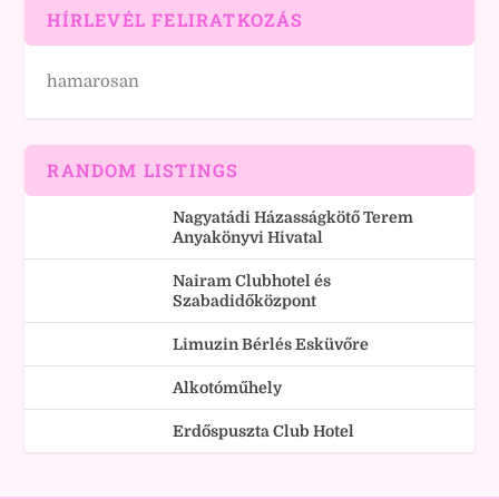
HÍRLEVÉL FELIRATKOZÁS
hamarosan
RANDOM LISTINGS
Nagyatádi Házasságkötő Terem
Anyakönyvi Hivatal
Nairam Clubhotel és
Szabadidőközpont
Limuzin Bérlés Esküvőre
Alkotóműhely
Erdőspuszta Club Hotel