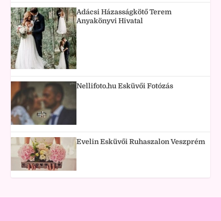
Adácsi Házasságkötő Terem
Anyakönyvi Hivatal
Nellifoto.hu Esküvői Fotózás
Evelin Esküvői Ruhaszalon Veszprém