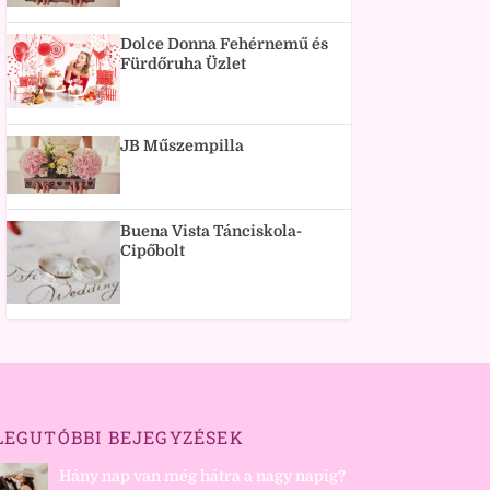
Dolce Donna Fehérnemű és
Fürdőruha Üzlet
JB Műszempilla
Buena Vista Tánciskola-
Cipőbolt
LEGUTÓBBI BEJEGYZÉSEK
Hány nap van még hátra a nagy napig?