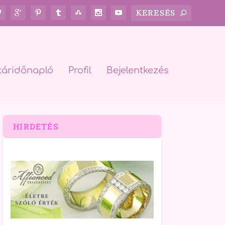
táridőnapló
Profil
Bejelentkezés
HIRDETÉS