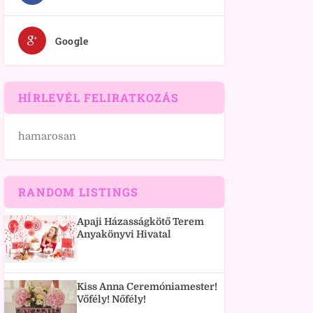
Google
HÍRLEVÉL FELIRATKOZÁS
hamarosan
RANDOM LISTINGS
Apaji Házasságkötő Terem
Anyakönyvi Hivatal
Kiss Anna Ceremóniamester!
Vőfély! Nőfély!