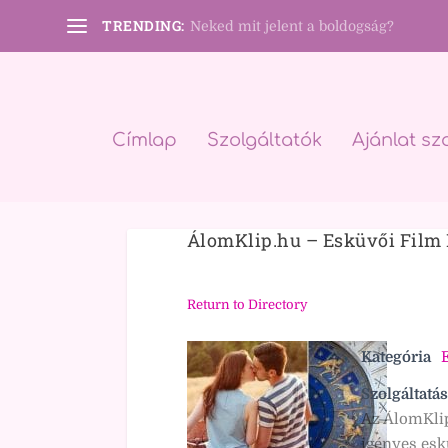
TRENDING:
Neked mit jelent a boldogság?
Címlap
Szolgáltatók
Ajánlat sz
ÁlomKlip.hu – Esküvői Film 
Return to Directory
Kategória
E
Szolgáltatás
Az ÁlomKlip
igényes esk