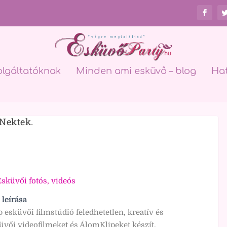
olgáltatóknak
Minden ami esküvő – blog
Ha
Nektek.
sküvői fotós, videós
 leírása
 esküvői filmstúdió feledhetetlen, kreatív és
üvői videofilmeket és ÁlomKlipeket készít.