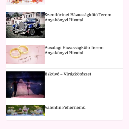
Szentlőrinci Házasságkötő Terem
Anyakönyvi Hivatal
Acsalagi Házasságkötő Terem
Anyakönyvi Hivatal
Esküvő – Virágkötészet
Valentin Fehérnemű